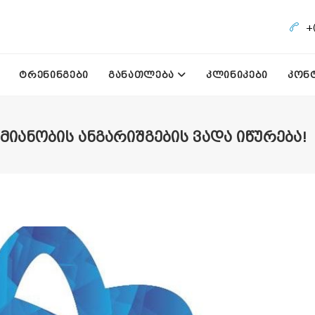
+
ᲢᲠᲔᲜᲘᲜᲒᲔᲑᲘ
ᲒᲐᲜᲐᲗᲚᲔᲑᲐ
ᲙᲚᲘᲜᲘᲙᲔᲑᲘ
ᲙᲝᲜ
ᲘᲐᲜᲝᲑᲘᲡ ᲐᲜᲒᲐᲠᲘᲨᲒᲔᲑᲘᲡ ᲕᲐᲓᲐ ᲘᲬᲣᲠᲔᲑᲐ!