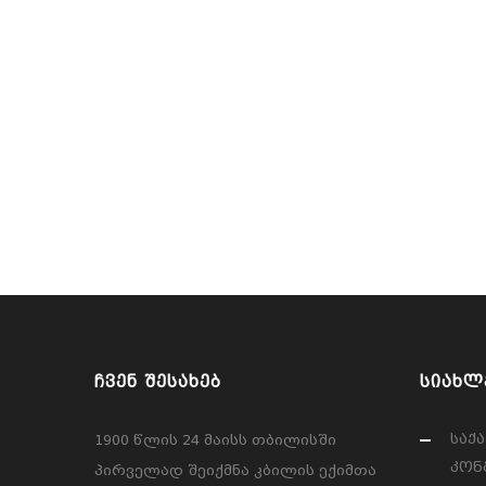
ᲩᲕᲔᲜ ᲨᲔᲡᲐᲮᲔᲑ
ᲡᲘᲐᲮᲚ
საქ
1900 წლის 24 მაისს თბილისში
კონგ
პირველად შეიქმნა კბილის ექიმთა