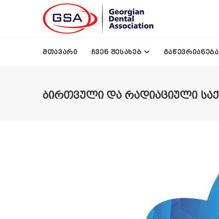
Skip to main content
ᲛᲗᲐᲕᲐᲠᲘ
ᲩᲕᲔᲜ ᲨᲔᲡᲐᲮᲔᲑ
ᲒᲐᲬᲔᲕᲠᲘᲐᲜᲔᲑᲐ
ᲑᲘᲠᲗᲕᲣᲚᲘ ᲓᲐ ᲠᲐᲓᲘᲐᲪᲘᲣᲚᲘ ᲡᲐᲥᲛ