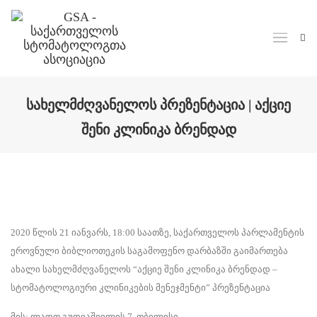
ᲡᲐᲮᲔᲚᲛᲫᲦᲕᲐᲜᲔᲚᲝᲡ ᲞᲠᲔᲖᲔᲜᲢᲐᲪᲘᲐ | ᲐᲥᲪᲘᲔ
ᲨᲔᲜᲘ ᲙᲚᲘᲜᲘᲙᲐ ᲑᲠᲔᲜᲓᲐᲓ
2020 წლის 21 იანვარს, 18:00 საათზე, საქართველოს პარლამენტის
ეროვნული ბიბლიოთეკის საგამოფენო დარბაზში გაიმართება
ახალი სახელმძღვანელოს “აქციე შენი კლინიკა ბრენდად –
სტომატოლოგიური კლინიკების მენეჯმენტი” პრეზენტაცია
მის: ლადო გუდიაშვილის 7, თბილისი