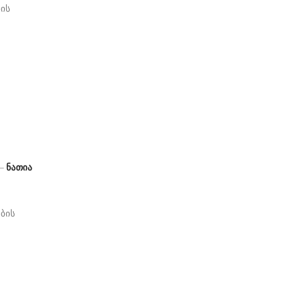
ის
 –
ნათია
ების