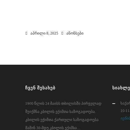
აპრილი 8, 2025
ანონსები
ᲩᲕᲔᲜ ᲨᲔᲡᲐᲮᲔᲑ
ᲡᲘᲐᲮᲚᲔ
საქა
1900 წლის 24 მაისს თბილისში პირველად
10-11
შეიქმნა კბილის ექიმთა საზოგადოება.
ივნის
კბილის ექიმთა ქართული საზოგადოება
მაშინ 30-მდე კბილის ექიმსა…