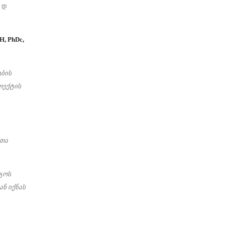
 დ
, PhDc,
ების
ოექტის
მთა
გოს
ან იქნას