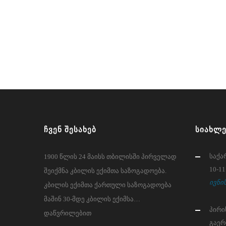
ᲩᲕᲔᲜ ᲨᲔᲡᲐᲮᲔᲑ
ᲡᲘᲐᲮᲚᲔ
საქა
1900 წლის 24 მაისს თბილისში პირველად
10-11
შეიქმნა კბილის ექიმთა საზოგადოება.
ივნის
კბილის ექიმთა ქართული საზოგადოება
მაშინ 30-მდე კბილის ექიმსა…
პირი
დაწვრილებით
გაერ