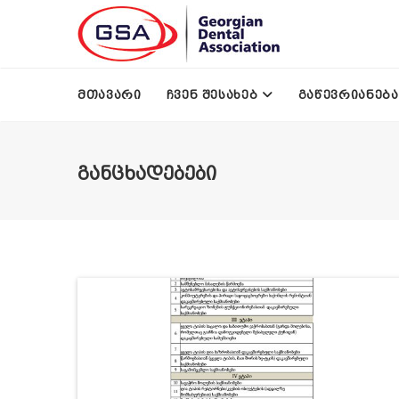
Skip to main content
ᲛᲗᲐᲕᲐᲠᲘ
ᲩᲕᲔᲜ ᲨᲔᲡᲐᲮᲔᲑ
ᲒᲐᲬᲔᲕᲠᲘᲐᲜᲔᲑᲐ
ᲒᲐᲜᲪᲮᲐᲓᲔᲑᲔᲑᲘ