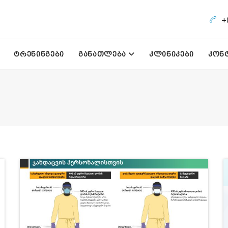
+
ᲢᲠᲔᲜᲘᲜᲒᲔᲑᲘ
ᲒᲐᲜᲐᲗᲚᲔᲑᲐ
ᲙᲚᲘᲜᲘᲙᲔᲑᲘ
ᲙᲝᲜ