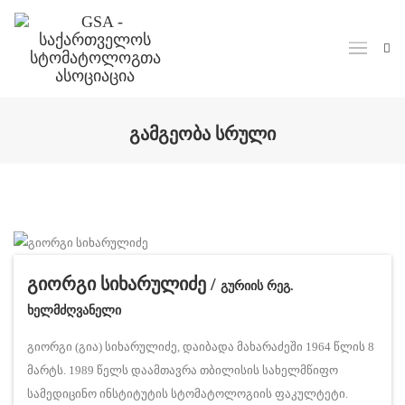
Skip to main content
ᲒᲐᲛᲒᲔᲝᲑᲐ ᲡᲠᲣᲚᲘ
გიორგი სიხარულიძე /
გურიის რეგ.
ხელმძღვანელი
გიორგი (გია) სიხარულიძე, დაიბადა მახარაძეში 1964 წლის 8
მარტს. 1989 წელს დაამთავრა თბილისის სახელმწიფო
სამედიცინო ინსტიტუტის სტომატოლოგიის ფაკულტეტი.