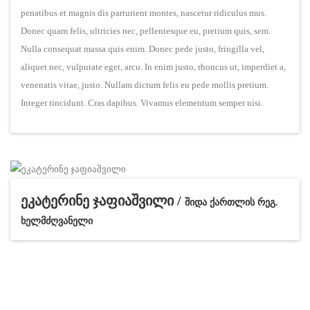
penatibus et magnis dis parturient montes, nascetur ridiculus mus.
Donec quam felis, ultricies nec, pellentesque eu, pretium quis, sem.
Nulla consequat massa quis enim. Donec pede justo, fringilla vel,
aliquet nec, vulputate eget, arcu. In enim justo, rhoncus ut, imperdiet a,
venenatis vitae, justo. Nullam dictum felis eu pede mollis pretium.
Integer tincidunt. Cras dapibus. Vivamus elementum semper nisi.
ეკატერინე ჯაფიაშვილი /
შიდა ქართლის რეგ.
ხელმძღვანელი