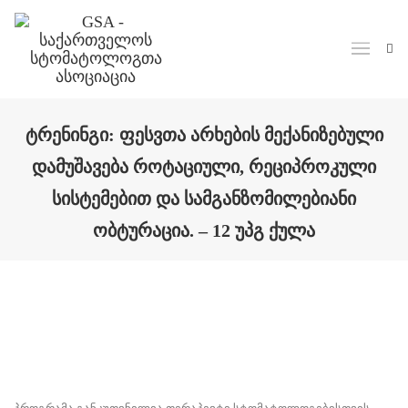
Skip to main content
ᲢᲠᲔᲜᲘᲜᲒᲘ: ᲤᲔᲡᲕᲗᲐ ᲐᲠᲮᲔᲑᲘᲡ ᲛᲔᲥᲐᲜᲘᲖᲔᲑᲣᲚᲘ
ᲓᲐᲛᲣᲨᲐᲕᲔᲑᲐ ᲠᲝᲢᲐᲪᲘᲣᲚᲘ, ᲠᲔᲪᲘᲞᲠᲝᲙᲣᲚᲘ
ᲡᲘᲡᲢᲔᲛᲔᲑᲘᲗ ᲓᲐ ᲡᲐᲛᲒᲐᲜᲖᲝᲛᲘᲚᲔᲑᲘᲐᲜᲘ
ᲝᲑᲢᲣᲠᲐᲪᲘᲐ. – 12 ᲣᲞᲒ ᲥᲣᲚᲐ