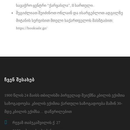
სავაჭრო ცენტრი “ქარვასლა”, II სართული.
შეგიძლიათ შეიძინოთ ონლაინ და ისარგებლოთ ადგილზე
მიტანის სერვისით მთელი საქართველოს მასშტაბით:
https://booksale.ge/
ᲩᲕᲔᲜ ᲨᲔᲡᲐᲮᲔᲑ
1900 წლის 24 მაისს თბილისში პირველად შეიქმნა კბილის ექიმთა
საზოგადოება. კბილის ექიმთა ქართული საზოგადოება მაშინ 30-
მდე კბილის ექიმსა… დაწვრილებით
რევაზ თაბუკაშვილის ქ. 27